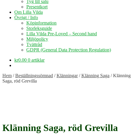
Tyg till salu
Presentkort
Om Lilla Vilda
Övrigt / Info
Köpinformation
Storleksguide
Lilla Vilda Pre-Loved – Second hand
Miljöpolicy
Tvättråd
GDPR (General Data Protection Regulation)
kr
0.00
0 artiklar
Hem
/
Beställningssömnad
/
Klänningar
/
Klänning Saga
/
Klänning
Saga, röd Grevilla
Klänning Saga, röd Grevilla