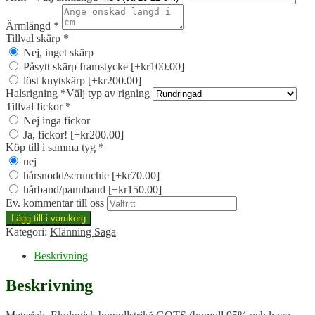
Ärmlängd
*
Tillval skärp
*
Nej, inget skärp
Påsytt skärp framstycke
[+kr100.00]
löst knytskärp
[+kr200.00]
Halsrigning
*
Välj typ av rigning
Tillval fickor
*
Nej inga fickor
Ja, fickor!
[+kr200.00]
Köp till i samma tyg
*
nej
hårsnodd/scrunchie
[+kr70.00]
hårband/pannband
[+kr150.00]
Ev. kommentar till oss
Klänning
Lägg till i varukorg
Saga,
Kategori:
Klänning Saga
röd
Grevilla
Beskrivning
mängd
Beskrivning