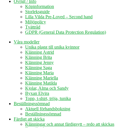
Övrigt / Info
Köpinformation
Storleksguide
Lilla Vilda Pre-Loved – Second hand
Miljöpolicy
Tvättråd
GDPR (General Data Protection Regulation)
Våra modeller
Unika plagg till unika kvinnor
Klänning Astrid
Klänning Brita
Klänning Jenny
Klänning Saga
Klänning Maria
Klänning Mariella
Klänning Matilda
Kjolar, Alma och Sandy
Byxan Elvira
Topp, t-shirt, tröja, tunika
Beställningssömnad
Aktuell förhandsbokning
Beställningssömnad
Färdigt att skicka
Klänningar och annat färdigsytt – redo att skickas