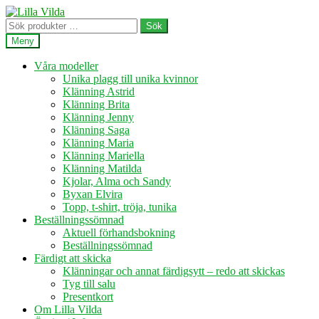
Hoppa
Hoppa
till
till
Sök
Sök
navigering
innehåll
efter:
Meny
Våra modeller
Unika plagg till unika kvinnor
Klänning Astrid
Klänning Brita
Klänning Jenny
Klänning Saga
Klänning Maria
Klänning Mariella
Klänning Matilda
Kjolar, Alma och Sandy
Byxan Elvira
Topp, t-shirt, tröja, tunika
Beställningssömnad
Aktuell förhandsbokning
Beställningssömnad
Färdigt att skicka
Klänningar och annat färdigsytt – redo att skickas
Tyg till salu
Presentkort
Om Lilla Vilda