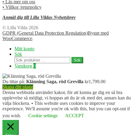
• Läs mer om oss
• Villkor /returpolicy
Anmäl dig till Lilla Vildas Nyhetsbrev
© Lilla Vilda 2026
GDPR (General Data Protection Regulation)
Byggt med
WooCommerce
.
Mitt konto
Sök
Sök
Sök
efter:
Varukorg
0
Du tittar på:
Klänning Saga, röd Grevilla
kr
1,799.00
Skapa ditt plagg
Denna webbsida använder kakor, för att kunna ge dig en så bra
upplevelse så möjligt, vi hoppas att du är ok med det, annars kan du
välja blockera. • This website uses cookies to improve your
experience. We'll assume you're ok with this, but you can opt-out if
you wish.
Cookie settings
ACCEPT