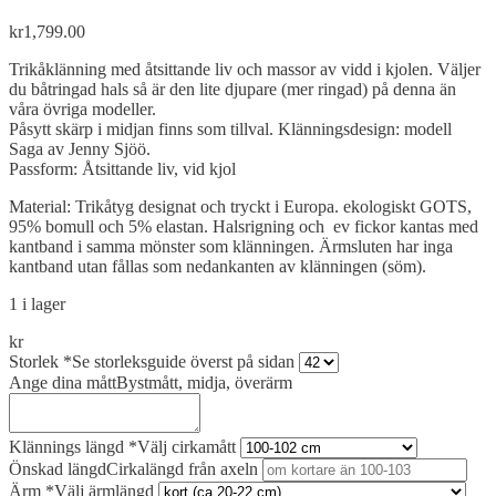
kr
1,799.00
Trikåklänning med åtsittande liv och massor av vidd i kjolen. Väljer
du båtringad hals så är den lite djupare (mer ringad) på denna än
våra övriga modeller.
Påsytt skärp i midjan finns som tillval. Klänningsdesign: modell
Saga av Jenny Sjöö.
Passform: Åtsittande liv, vid kjol
Material: Trikåtyg designat och tryckt i Europa. ekologiskt GOTS,
95% bomull och 5% elastan. Halsrigning och ev fickor kantas med
kantband i samma mönster som klänningen. Ärmsluten har inga
kantband utan fållas som nedankanten av klänningen (söm).
1 i lager
kr
Storlek
*
Se storleksguide överst på sidan
Ange dina mått
Bystmått, midja, överärm
Klännings längd
*
Välj cirkamått
Önskad längd
Cirkalängd från axeln
Ärm
*
Välj ärmlängd