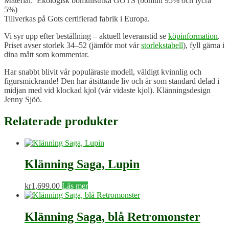
Material: Ekologisk bomullstrikå GOTS (bomull 95% och lycra
5%)
Tillverkas på Gots certifierad fabrik i Europa.
Vi syr upp efter beställning – aktuell leveranstid se
köpinformation
.
Priset avser storlek 34–52 (jämför mot vår
storlekstabell
), fyll gärna i
dina mått som kommentar.
Har snabbt blivit vår populäraste modell, väldigt kvinnlig och
figursmickrande! Den har åtsittande liv och är som standard delad i
midjan med vid klockad kjol (vår vidaste kjol). Klänningsdesign
Jenny Sjöö.
Relaterade produkter
Klänning Saga, Lupin
kr
1,699.00
Läs mer
Klänning Saga, blå Retromonster