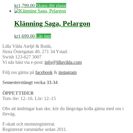
kr
1,799.00
Skapa ditt plagg
Klänning Saga, Pelargon
kr
1,699.00
Läs mer
Lilla Vilda Ateljé & Butik,
Stora Östergatan 40, 271 34 Ystad.
Swish 123-627 3007
Vi nås bäst via e-post:
info@lillavilda.com
Följ oss gärna på
facebook
&
instagram
Semesterstängt vecka 33-34
ÖPPETTIDER
Tors–fre: 12–16. Lör: 12–15
Obs att ändringar kan ske, kör du långväga kolla gärna med oss i
förväg.
F-skatt och momsregistrerat.
Registrerat varumärke sedan 2011.