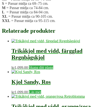
S
= Passar midja ca 69–75 cm.
M
= Passar midja ca 74-84 cm.
L
= Passar midja ca 84-94 cm.
XL
= Passar midja ca 90-105 cm.
XXL
= Passar midja ca 95-115 cm.
Relaterade produkter
Trikåkjol med vidd, färgglad
Regnbågskjol
kr
1,099.00
Skapa ditt plagg
Kjol Sandy, Ros
kr
1,099.00
Läs mer
Trikåkjol med vidd, orange/rosa