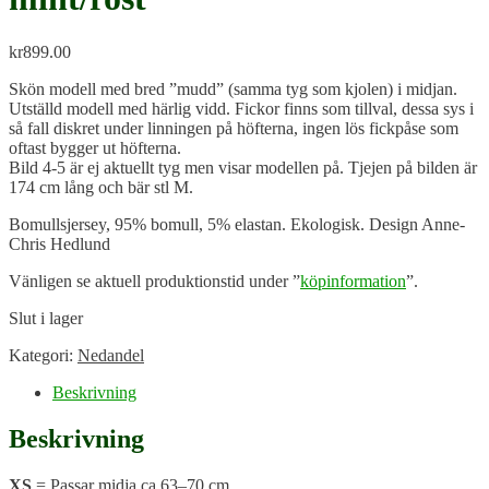
kr
899.00
Skön modell med bred ”mudd” (samma tyg som kjolen) i midjan.
Utställd modell med härlig vidd. Fickor finns som tillval, dessa sys i
så fall diskret under linningen på höfterna, ingen lös fickpåse som
oftast bygger ut höfterna.
Bild 4-5 är ej aktuellt tyg men visar modellen på. Tjejen på bilden är
174 cm lång och bär stl M.
Bomullsjersey, 95% bomull, 5% elastan. Ekologisk. Design Anne-
Chris Hedlund
Vänligen se aktuell produktionstid under ”
köpinformation
”.
Slut i lager
Kategori:
Nedandel
Beskrivning
Beskrivning
XS
= Passar midja ca 63–70 cm.