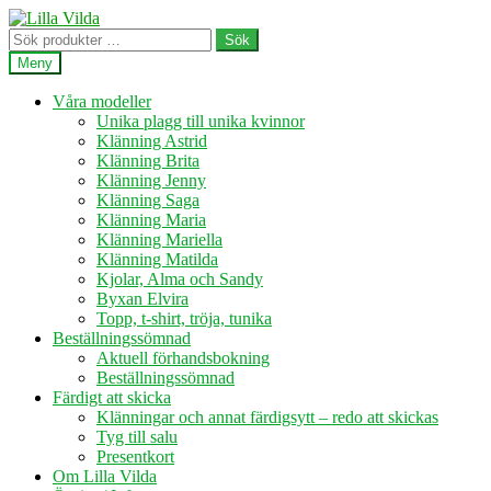
Hoppa
Hoppa
till
till
Sök
Sök
navigering
innehåll
efter:
Meny
Våra modeller
Unika plagg till unika kvinnor
Klänning Astrid
Klänning Brita
Klänning Jenny
Klänning Saga
Klänning Maria
Klänning Mariella
Klänning Matilda
Kjolar, Alma och Sandy
Byxan Elvira
Topp, t-shirt, tröja, tunika
Beställningssömnad
Aktuell förhandsbokning
Beställningssömnad
Färdigt att skicka
Klänningar och annat färdigsytt – redo att skickas
Tyg till salu
Presentkort
Om Lilla Vilda