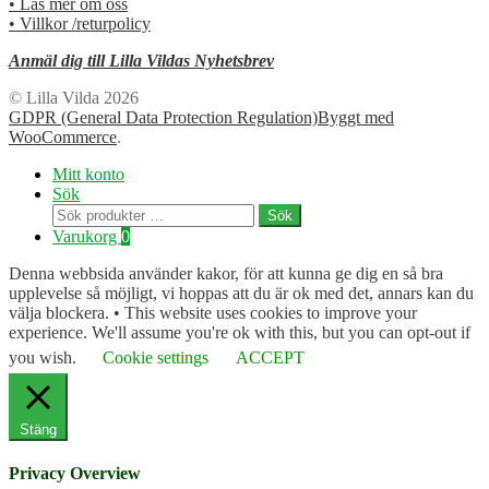
• Läs mer om oss
• Villkor /returpolicy
Anmäl dig till Lilla Vildas Nyhetsbrev
© Lilla Vilda 2026
GDPR (General Data Protection Regulation)
Byggt med
WooCommerce
.
Mitt konto
Sök
Sök
Sök
efter:
Varukorg
0
Denna webbsida använder kakor, för att kunna ge dig en så bra
upplevelse så möjligt, vi hoppas att du är ok med det, annars kan du
välja blockera. • This website uses cookies to improve your
experience. We'll assume you're ok with this, but you can opt-out if
you wish.
Cookie settings
ACCEPT
Stäng
Privacy Overview