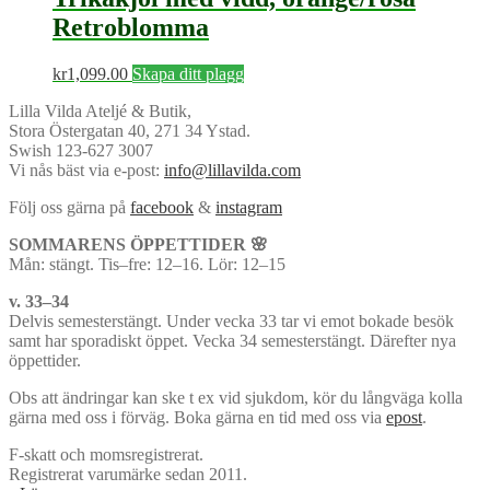
Retroblomma
kr
1,099.00
Skapa ditt plagg
Lilla Vilda Ateljé & Butik,
Stora Östergatan 40, 271 34 Ystad.
Swish 123-627 3007
Vi nås bäst via e-post:
info@lillavilda.com
Följ oss gärna på
facebook
&
instagram
SOMMARENS ÖPPETTIDER 🌸
Mån: stängt. Tis–fre: 12–16. Lör: 12–15
v. 33–34
Delvis semesterstängt. Under vecka 33 tar vi emot bokade besök
samt har sporadiskt öppet. Vecka 34 semesterstängt. Därefter nya
öppettider.
Obs att ändringar kan ske t ex vid sjukdom, kör du långväga kolla
gärna med oss i förväg. Boka gärna en tid med oss via
epost
.
F-skatt och momsregistrerat.
Registrerat varumärke sedan 2011.