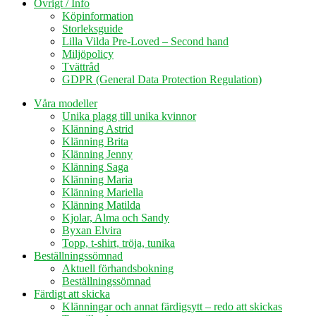
Övrigt / Info
Köpinformation
Storleksguide
Lilla Vilda Pre-Loved – Second hand
Miljöpolicy
Tvättråd
GDPR (General Data Protection Regulation)
Våra modeller
Unika plagg till unika kvinnor
Klänning Astrid
Klänning Brita
Klänning Jenny
Klänning Saga
Klänning Maria
Klänning Mariella
Klänning Matilda
Kjolar, Alma och Sandy
Byxan Elvira
Topp, t-shirt, tröja, tunika
Beställningssömnad
Aktuell förhandsbokning
Beställningssömnad
Färdigt att skicka
Klänningar och annat färdigsytt – redo att skickas