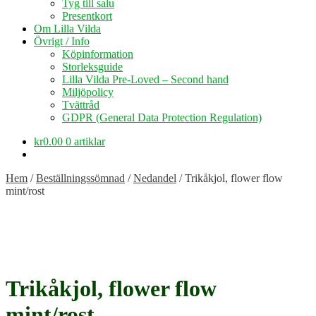
Tyg till salu
Presentkort
Om Lilla Vilda
Övrigt / Info
Köpinformation
Storleksguide
Lilla Vilda Pre-Loved – Second hand
Miljöpolicy
Tvättråd
GDPR (General Data Protection Regulation)
kr
0.00
0 artiklar
Hem
/
Beställningssömnad
/
Nedandel
/
Trikåkjol, flower flow
mint/rost
Trikåkjol, flower flow
mint/rost