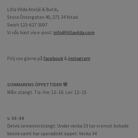
Lilla Vilda Ateljé & Butik,
Stora Östergatan 40, 271 34 Ystad.
Swish 123-627 3007
Vi nås bäst via e-post:
info@lillavilda.com
Följ oss gärna på
facebook
&
instagram
SOMMARENS ÖPPETTIDER 🌸
Mån: stängt. Tis–fre: 12–16. Lör: 12–15
v. 33–34
Delvis semesterstängt. Under vecka 33 tar vi emot bokade
besök samt har sporadiskt öppet. Vecka 34