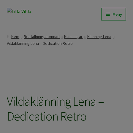
Hoppa
Hoppa
Meny
till
till
navigering
innehåll
Våra modeller
Hem
Beställningssömnad
Klänningar
Klänning Lena
Vildaklänning Lena – Dedication Retro
Beställningssömnad
Färdigt att skicka
Om Lilla Vilda
Övrigt / Info
Vildaklänning Lena –
Dedication Retro