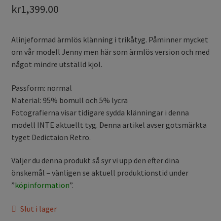
kr
1,399.00
Alinjeformad ärmlös klänning i trikåtyg. Påminner mycket
om vår modell Jenny men här som ärmlös version och med
något mindre utställd kjol.
Passform: normal
Material: 95% bomull och 5% lycra
Fotografierna visar tidigare sydda klänningar i denna
modell INTE aktuellt tyg. Denna artikel avser gotsmärkta
tyget Dedictaion Retro.
Väljer du denna produkt så syr vi upp den efter dina
önskemål – vänligen se aktuell produktionstid under
”
köpinformation
”.
Slut i lager