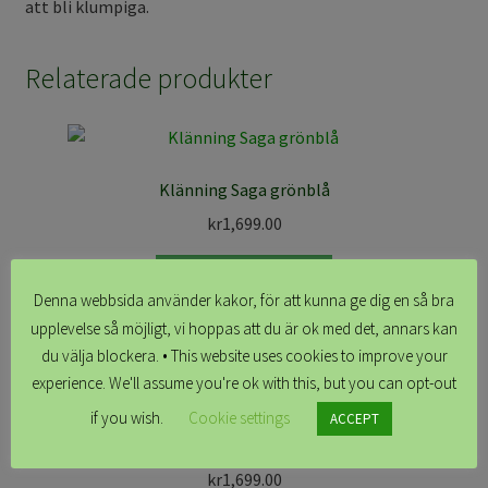
att bli klumpiga.
Relaterade produkter
Klänning Saga grönblå
kr
1,699.00
Skapa ditt plagg
Denna webbsida använder kakor, för att kunna ge dig en så bra
upplevelse så möjligt, vi hoppas att du är ok med det, annars kan
du välja blockera. • This website uses cookies to improve your
experience. We'll assume you're ok with this, but you can opt-out
if you wish.
Cookie settings
ACCEPT
Albertina Grön, klänning flera modeller
kr
1,699.00