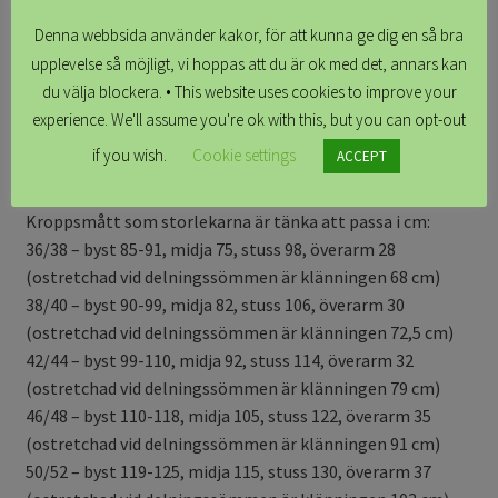
att sy denna klänningen dubbelstorlekar eftersom
modellen är flexibel. Väljer du mellan två storlekar så
Denna webbsida använder kakor, för att kunna ge dig en så bra
rekommenderar vi den större eller ännu hellre prata med
upplevelse så möjligt, vi hoppas att du är ok med det, annars kan
oss så hjälper vi dig att välja. Skärpet är löst utan hällor
du välja blockera. • This website uses cookies to improve your
och kan knytas över sömmen, i håret eller kanske på
experience. We'll assume you're ok with this, but you can opt-out
väskan?
if you wish.
Cookie settings
ACCEPT
Storleksguide för Astridmodellen
Kroppsmått som storlekarna är tänka att passa i cm:
36/38 – byst 85-91, midja 75, stuss 98, överarm 28
(ostretchad vid delningssömmen är klänningen 68 cm)
38/40 – byst 90-99, midja 82, stuss 106, överarm 30
(ostretchad vid delningssömmen är klänningen 72,5 cm)
42/44 – byst 99-110, midja 92, stuss 114, överarm 32
(ostretchad vid delningssömmen är klänningen 79 cm)
46/48 – byst 110-118, midja 105, stuss 122, överarm 35
(ostretchad vid delningssömmen är klänningen 91 cm)
50/52 – byst 119-125, midja 115, stuss 130, överarm 37