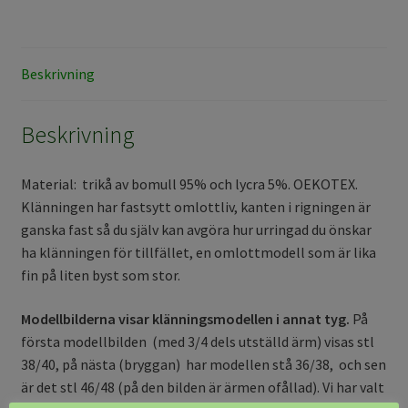
mängd
Beskrivning
Beskrivning
Material: trikå av bomull 95% och lycra 5%. OEKOTEX.
Klänningen har fastsytt omlottliv, kanten i rigningen är
ganska fast så du själv kan avgöra hur urringad du önskar
ha klänningen för tillfället, en omlottmodell som är lika
fin på liten byst som stor.
Modellbilderna visar klänningsmodellen i annat tyg.
På
första modellbilden (med 3/4 dels utställd ärm) visas stl
38/40, på nästa (bryggan) har modellen stå 36/38, och sen
är det stl 46/48 (på den bilden är ärmen ofållad). Vi har valt