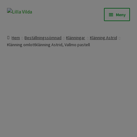
Hoppa
Hoppa
Meny
till
till
navigering
innehåll
Våra modeller
Hem
Beställningssömnad
Klänningar
Klänning Astrid
Klänning omlottklänning Astrid, Vallmo pastell
Beställningssömnad
Färdigt att skicka
Om Lilla Vilda
Övrigt / Info