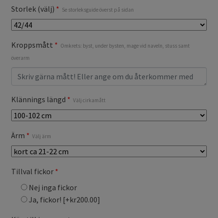
Storlek (välj)
*
Se storleksguide överst på sidan
Kroppsmått
*
Omkrets: byst, under bysten, mage vid naveln, stuss samt
överarm
Klännings längd
*
Välj cirkamått
Ärm
*
Välj ärm
Tillval fickor
*
Nej inga fickor
Ja, fickor!
[+kr200.00]