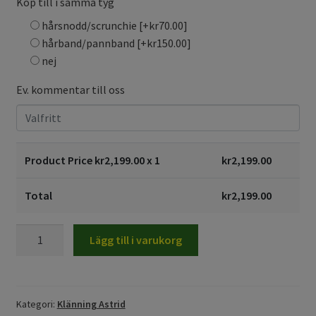
Köp till i samma tyg
hårsnodd/scrunchie
[+kr70.00]
hårband/pannband
[+kr150.00]
nej
Ev. kommentar till oss
Product Price kr
2,199.00
x 1
kr
2,199.00
Total
kr
2,199.00
Klänning
Lägg till i varukorg
omlottklänning
Astrid,
Vallmo
pastell
Kategori:
Klänning Astrid