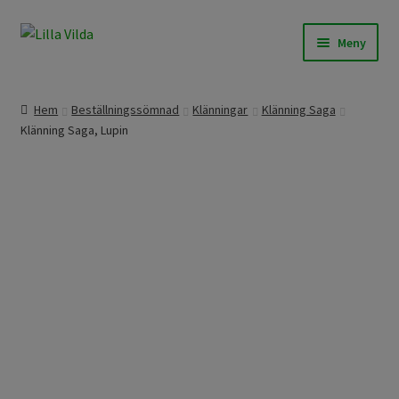
Hoppa
Hoppa
Meny
till
till
navigering
innehåll
Våra modeller
Hem
Beställningssömnad
Klänningar
Klänning Saga
Klänning Saga, Lupin
Beställningssömnad
Färdigt att skicka
Om Lilla Vilda
Övrigt / Info