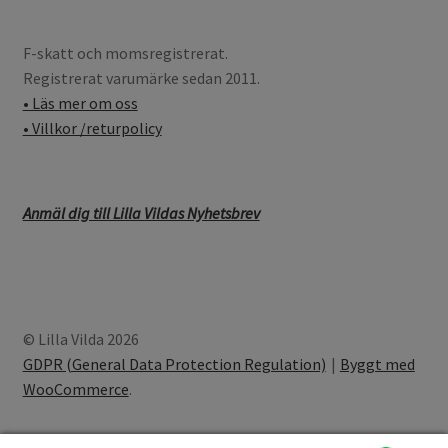
F-skatt och momsregistrerat.
Registrerat varumärke sedan 2011.
• Läs mer om oss
• Villkor /returpolicy
Anmäl dig till Lilla Vildas Nyhetsbrev
© Lilla Vilda 2026
GDPR (General Data Protection Regulation)
Byggt med
WooCommerce
.