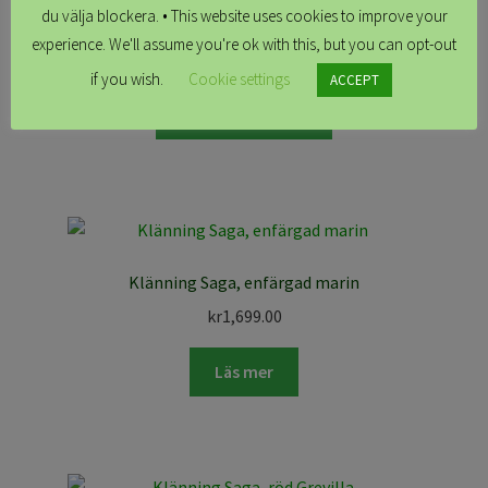
du välja blockera. • This website uses cookies to improve your
Klänning Saga, Blossom
experience. We'll assume you're ok with this, but you can opt-out
kr
1,799.00
if you wish.
Cookie settings
ACCEPT
Skapa ditt plagg
Klänning Saga, enfärgad marin
kr
1,699.00
Läs mer