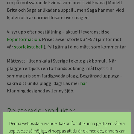
cm på motsvarande kvinna vore precis vid knäna.) Modell
Brita och Saga är likadana upptill, men Saga har mer vidd
kjolen och är därmed lösare över magen.
Vi syr upp efter beställning – aktuell leveranstid se
köpinformation
. Priset avser storlek 34–52 (jämför mot
vår
storlekstabell
), fyll gärna i dina mått som kommentar.
Måttsytt i liten skala i Sverige i ekologisk bomull. När
plaggen erbjuds i en förhandsbokning: måttsytt till
samma pris som färdigsydda plagg. Begränsad upplaga –
säkra ditt unika plagg idag! Läs mer
här
.
Klänning designad av Jenny Sjöö.
Relaterade produkter
Denna webbsida använder kakor, för att kunna ge dig en så bra
upplevelse så möjligt, vi hoppas att du är ok med det, annars kan