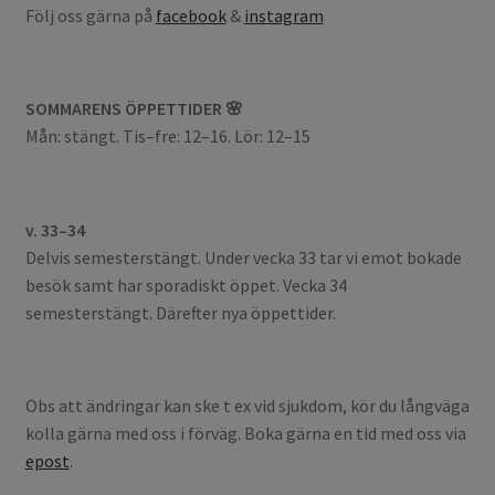
Följ oss gärna på
facebook
&
instagram
SOMMARENS ÖPPETTIDER 🌸
Mån: stängt. Tis–fre: 12–16. Lör: 12–15
v. 33–34
Delvis semesterstängt. Under vecka 33 tar vi emot bokade
besök samt har sporadiskt öppet. Vecka 34
semesterstängt. Därefter nya öppettider.
Obs att ändringar kan ske t ex vid sjukdom, kör du långväga
kolla gärna med oss i förväg. Boka gärna en tid med oss via
epost
.