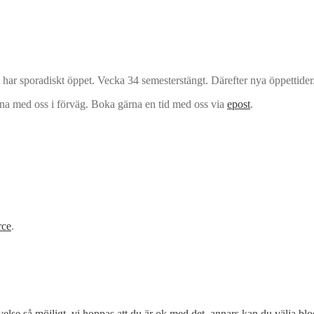
har sporadiskt öppet. Vecka 34 semesterstängt. Därefter nya öppettider
rna med oss i förväg. Boka gärna en tid med oss via
epost
.
ce
.
lse så möjligt, vi hoppas att du är ok med det, annars kan du välja blo