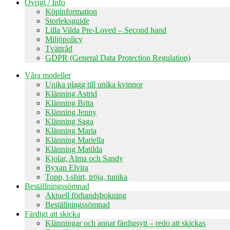
Övrigt / Info
Köpinformation
Storleksguide
Lilla Vilda Pre-Loved – Second hand
Miljöpolicy
Tvättråd
GDPR (General Data Protection Regulation)
Våra modeller
Unika plagg till unika kvinnor
Klänning Astrid
Klänning Brita
Klänning Jenny
Klänning Saga
Klänning Maria
Klänning Mariella
Klänning Matilda
Kjolar, Alma och Sandy
Byxan Elvira
Topp, t-shirt, tröja, tunika
Beställningssömnad
Aktuell förhandsbokning
Beställningssömnad
Färdigt att skicka
Klänningar och annat färdigsytt – redo att skickas