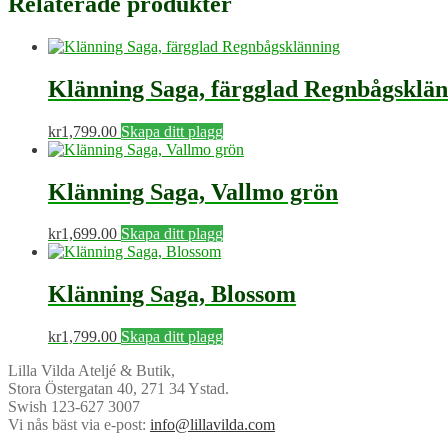
Relaterade produkter
Klänning Saga, färgglad Regnbågsklä
kr
1,799.00
Skapa ditt plagg
Klänning Saga, Vallmo grön
kr
1,699.00
Skapa ditt plagg
Klänning Saga, Blossom
kr
1,799.00
Skapa ditt plagg
Lilla Vilda Ateljé & Butik,
Stora Östergatan 40, 271 34 Ystad.
Swish 123-627 3007
Vi nås bäst via e-post:
info@lillavilda.com