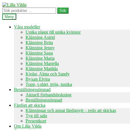
Hoppa
Hoppa
till
till
Sök
Sök
navigering
innehåll
efter:
Meny
Våra modeller
Unika plagg till unika kvinnor
Klänning Astrid
Klänning Brita
Klänning Jenny
Klänning Saga
Klänning Maria
Klänning Mariella
Klänning Matilda
Kjolar, Alma och Sandy
Byxan Elvira
Topp, t-shirt, tröja, tunika
Beställningssömnad
Aktuell förhandsbokning
Beställningssömnad
Färdigt att skicka
Klänningar och annat färdigsytt – redo att skickas
Tyg till salu
Presentkort
Om Lilla Vilda