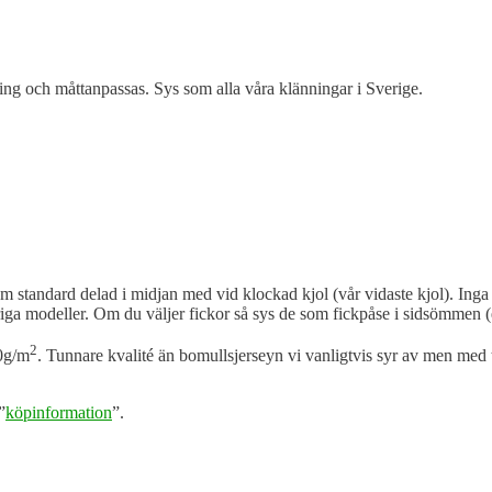
ning och måttanpassas. Sys som alla våra klänningar i Sverige.
m standard delad i midjan med vid klockad kjol (vår vidaste kjol). Inga
övriga modeller. Om du väljer fickor så sys de som fickpåse i sidsömme
2
30g/m
. Tunnare kvalité än bomullsjerseyn vi vanligtvis syr av men med t
”
köpinformation
”.