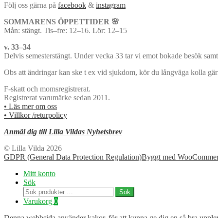
Följ oss gärna på
facebook
&
instagram
SOMMARENS ÖPPETTIDER 🌸
Mån: stängt. Tis–fre: 12–16. Lör: 12–15
v. 33–34
Delvis semesterstängt. Under vecka 33 tar vi emot bokade besök samt 
Obs att ändringar kan ske t ex vid sjukdom, kör du långväga kolla gä
F-skatt och momsregistrerat.
Registrerat varumärke sedan 2011.
• Läs mer om oss
• Villkor /returpolicy
Anmäl dig till Lilla Vildas Nyhetsbrev
© Lilla Vilda 2026
GDPR (General Data Protection Regulation)
Byggt med WooCommer
Mitt konto
Sök
Sök
Sök
efter:
Varukorg
0
Denna webbsida använder kakor, för att kunna ge dig en så bra uppleve