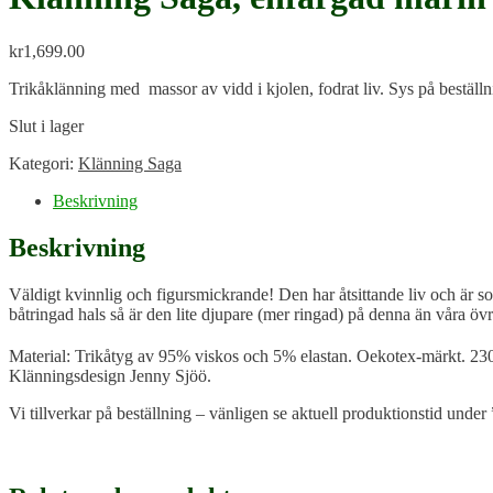
kr
1,699.00
Trikåklänning med massor av vidd i kjolen, fodrat liv. Sys på beställ
Slut i lager
Kategori:
Klänning Saga
Beskrivning
Beskrivning
Väldigt kvinnlig och figursmickrande! Den har åtsittande liv och är so
båtringad hals så är den lite djupare (mer ringad) på denna än våra 
Material: Trikåtyg av 95% viskos och 5% elastan. Oekotex-märkt. 2
Klänningsdesign Jenny Sjöö.
Vi tillverkar på beställning – vänligen se aktuell produktionstid under 