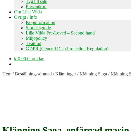
Tyg till salu
Presentkort
Om Lilla Vilda
Övrigt / Info
Köpinformation
Storleksguide
Lilla Vilda Pre-Loved – Second hand
Miljöpolicy
Tvättråd
GDPR (General Data Protection Regulation)
kr
0.00
0 artiklar
Hem
/
Beställningssömnad
/
Klänningar
/
Klänning Saga
/
Klänning S
Klänning Saga, enfärgad marin