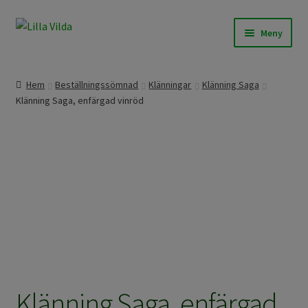
Hoppa
Hoppa
Meny
till
till
navigering
innehåll
Våra modeller
Hem
Beställningssömnad
Klänningar
Klänning Saga
Klänning Saga, enfärgad vinröd
Beställningssömnad
Färdigt att skicka
Om Lilla Vilda
Övrigt / Info
Klänning Saga, enfärgad