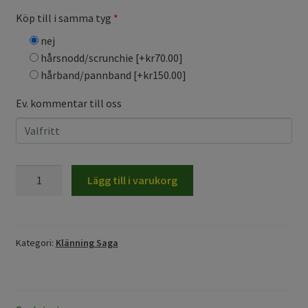
Köp till i samma tyg
*
nej
hårsnodd/scrunchie
[+kr70.00]
hårband/pannband
[+kr150.00]
Ev. kommentar till oss
Klänning
Lägg till i varukorg
Saga,
enfärgad
vinröd
mängd
Kategori:
Klänning Saga