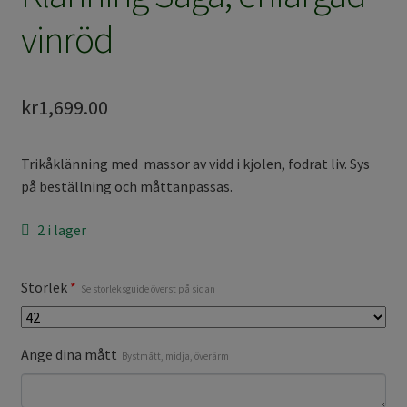
vinröd
kr
1,699.00
Trikåklänning med massor av vidd i kjolen, fodrat liv. Sys
på beställning och måttanpassas.
2 i lager
Storlek
*
Se storleksguide överst på sidan
Ange dina mått
Bystmått, midja, överärm