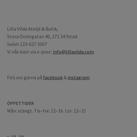
Lilla Vilda Ateljé & Butik,
Stora Östergatan 40, 271 34 Ystad.
Swish 123-627 3007
Vi nås bäst via e-post:
info@lillavilda.com
Följ oss gärna på
facebook
&
instagram
ÖPPETTIDER
Mån: stängt. Tis–fre: 12–16. Lör: 12–15
v. 33–34