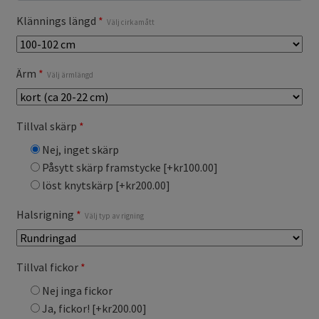
Klännings längd
*
Välj cirkamått
Ärm
*
Välj ärmlängd
Tillval skärp
*
Nej, inget skärp
Påsytt skärp framstycke
[+kr100.00]
löst knytskärp
[+kr200.00]
Halsrigning
*
Välj typ av rigning
Tillval fickor
*
Nej inga fickor
Ja, fickor!
[+kr200.00]