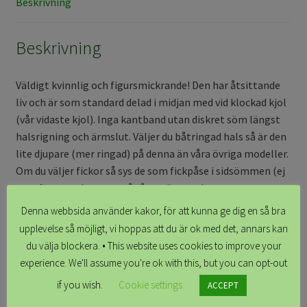
Beskrivning
Beskrivning
Väldigt kvinnlig och figursmickrande! Den har åtsittande
liv och är som standard delad i midjan med vid klockad kjol
(vår vidaste kjol). Inga kantband utan diskret söm längst
halsrigning och ärmslut. Väljer du båtringad hals så är den
lite djupare (mer ringad) på denna än våra övriga modeller.
Om du väljer fickor så sys de som fickpåse i sidsömmen (ej
mot framstycket som på våra mönstrade
bomullsklänningar).
Denna webbsida använder kakor, för att kunna ge dig en så bra
upplevelse så möjligt, vi hoppas att du är ok med det, annars kan
Material: Trikåtyg av 95% viskos och 5% elastan. Oekotex-
du välja blockera. • This website uses cookies to improve your
2
märkt. 230g/m
. Tunnare kvalité än bomullsjerseyn vi
experience. We'll assume you're ok with this, but you can opt-out
vanligtvis syr av men med tyngre fall.
if you wish.
Cookie settings
ACCEPT
Klänningsdesign Jenny Sjöö.